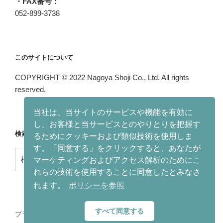
・FAX番号：
052-899-3738
このサイトについて
COPYRIGHT © 2022 Nagoya Shoji Co., Ltd. All rights
reserved.
当社は、当サイトのサービスや機能を有効に
し、お客様と当サービスとのやりとりを把握す
検索
るためにクッキーおよび類似技術を使用しま
す。「同意する」をクリックすると、あなたが
マーケティングおよびアクセス解析のためにこ
れらの技術を使用することに同意したとみなさ
れます。
ポリシーを参照
すべて同意する
プライバシーポリシー
Proudly powered by WordPress